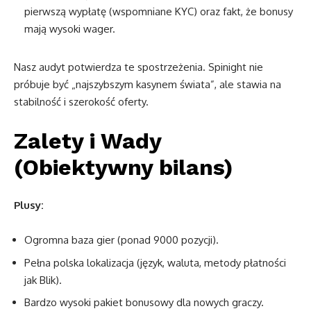
pierwszą wypłatę (wspomniane KYC) oraz fakt, że bonusy
mają wysoki wager.
Nasz audyt potwierdza te spostrzeżenia. Spinight nie
próbuje być „najszybszym kasynem świata”, ale stawia na
stabilność i szerokość oferty.
Zalety i Wady
(Obiektywny bilans)
Plusy:
Ogromna baza gier (ponad 9000 pozycji).
Pełna polska lokalizacja (język, waluta, metody płatności
jak Blik).
Bardzo wysoki pakiet bonusowy dla nowych graczy.