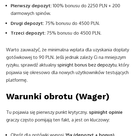
Pierwszy depozyt:
100% bonusu do 2250 PLN + 200
darmowych spinów.
Drugi depozyt:
75% bonusu do 4500 PLN.
Trzeci depozyt:
75% bonusu do 4500 PLN.
Warto zauważyć, że minimalna wpłata dla uzyskania dopłaty
gotówkowej to 90 PLN. Jeśli jednak zależy Ci na mniejszym
ryzyku, sprawdź aktualny
spinight bonus bez depozytu
, który
pojawia się okresowo dla nowych użytkowników testujących
platformę.
Warunki obrotu (Wager)
Tu pojawia się pierwszy punkt krytyczny.
spinight opinie
graczy często pomijają ten fakt, a jest on kluczowy:
Obrót dla gotówki wynosi
35x (depozyt + bonus)
.