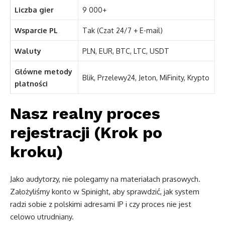
Liczba gier
9 000+
Wsparcie PL
Tak (Czat 24/7 + E-mail)
Waluty
PLN, EUR, BTC, LTC, USDT
Główne metody
Blik, Przelewy24, Jeton, MiFinity, Krypto
płatności
Nasz realny proces
rejestracji (Krok po
kroku)
Jako audytorzy, nie polegamy na materiałach prasowych.
Założyliśmy konto w Spinight, aby sprawdzić, jak system
radzi sobie z polskimi adresami IP i czy proces nie jest
celowo utrudniany.