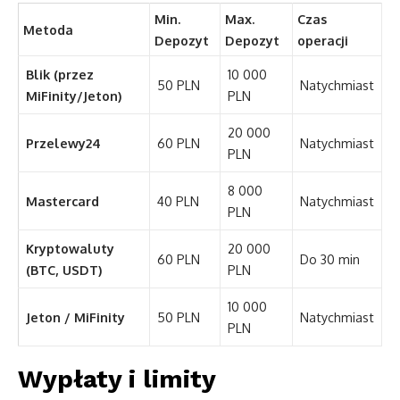
Min.
Max.
Czas
Metoda
Depozyt
Depozyt
operacji
Blik (przez
10 000
50 PLN
Natychmiast
MiFinity/Jeton)
PLN
20 000
Przelewy24
60 PLN
Natychmiast
PLN
8 000
Mastercard
40 PLN
Natychmiast
PLN
Kryptowaluty
20 000
60 PLN
Do 30 min
(BTC, USDT)
PLN
10 000
Jeton / MiFinity
50 PLN
Natychmiast
PLN
Wypłaty i limity