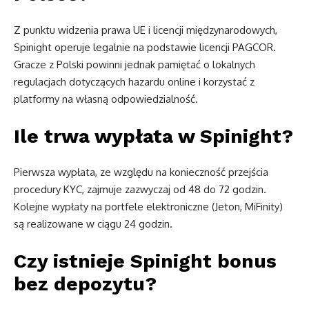
Z punktu widzenia prawa UE i licencji międzynarodowych,
Spinight operuje legalnie na podstawie licencji PAGCOR.
Gracze z Polski powinni jednak pamiętać o lokalnych
regulacjach dotyczących hazardu online i korzystać z
platformy na własną odpowiedzialność.
Ile trwa wypłata w Spinight?
Pierwsza wypłata, ze względu na konieczność przejścia
procedury KYC, zajmuje zazwyczaj od 48 do 72 godzin.
Kolejne wypłaty na portfele elektroniczne (Jeton, MiFinity)
są realizowane w ciągu 24 godzin.
Czy istnieje Spinight bonus
bez depozytu?