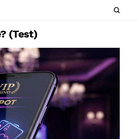
? (Test)