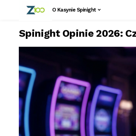
O Kasynie Spinight
Spinight Opinie 2026: C