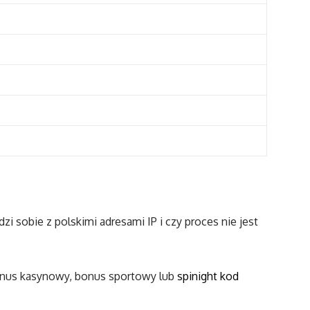
i sobie z polskimi adresami IP i czy proces nie jest
: bonus kasynowy, bonus sportowy lub
spinight kod