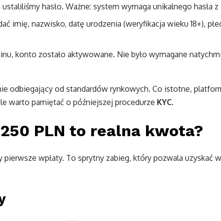
 ustaliliśmy hasło. Ważne: system wymaga unikalnego hasła z d
ać imię, nazwisko, datę urodzenia (weryfikacja wieku 18+), pł
inu, konto zostało aktywowane. Nie było wymagane natychmia
 nie odbiegający od standardów rynkowych. Co istotne, plat
e warto pamiętać o późniejszej procedurze
KYC
.
 250 PLN to realna kwota?
zy pierwsze wpłaty. To sprytny zabieg, który pozwala uzyskać
y