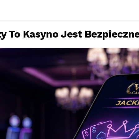
zy To Kasyno Jest Bezpieczne