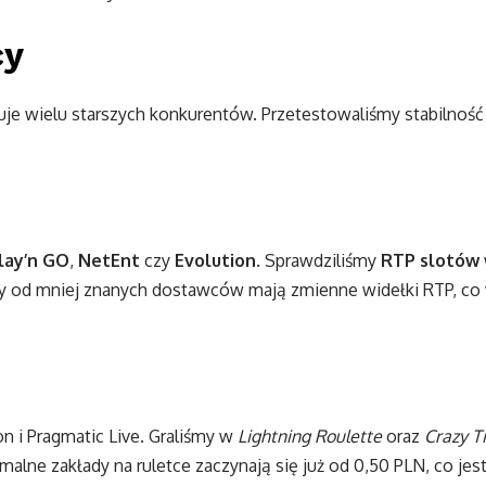
cy
suje wielu starszych konkurentów. Przetestowaliśmy stabilnoś
lay’n GO
,
NetEnt
czy
Evolution
. Sprawdziliśmy
RTP slotów
y od mniej znanych dostawców mają zmienne widełki RTP, co 
n i Pragmatic Live. Graliśmy w
Lightning Roulette
oraz
Crazy T
malne zakłady na ruletce zaczynają się już od 0,50 PLN, co je