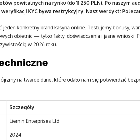
etów powitalnych na rynku (do 11 250 PLN). Po naszym aud
s weryfikacji KYC bywa restrykcyjny. Nasz werdykt: Polec
jeden konkretny brand kasyna online. Testujemy bonusy, warun
wych obietnic — tylko fakty, doświadczenia i jasne wnioski. 
eczywistością w 2026 roku.
echniczne
ójrzmy na twarde dane, które udało nam się potwierdzić bezpo
Szczegóły
Liernin Enterprises Ltd
2024