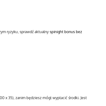
szym ryzyku, sprawdź aktualny
spinight bonus bez
0 x 35), zanim będziesz mógł wypłacić środki. Jest