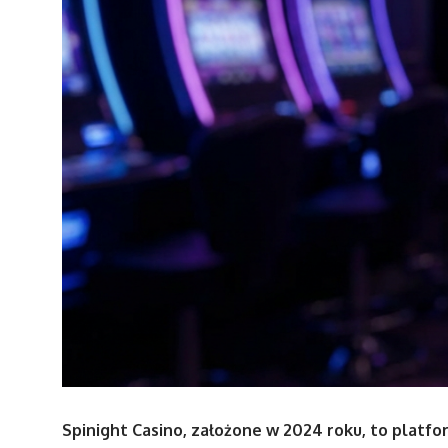
Spinight Casino, założone w 2024 roku, to platf