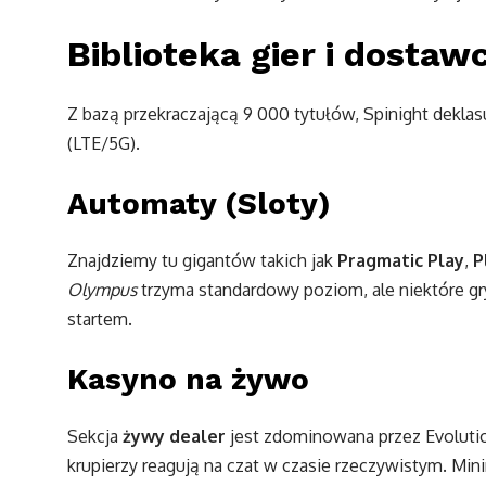
Biblioteka gier i dostaw
Z bazą przekraczającą 9 000 tytułów, Spinight dekla
(LTE/5G).
Automaty (Sloty)
Znajdziemy tu gigantów takich jak
Pragmatic Play
,
P
Olympus
trzyma standardowy poziom, ale niektóre gr
startem.
Kasyno na żywo
Sekcja
żywy dealer
jest zdominowana przez Evolutio
krupierzy reagują na czat w czasie rzeczywistym. Mini