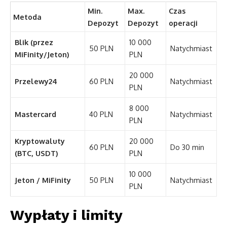
Min.
Max.
Czas
Metoda
Depozyt
Depozyt
operacji
Blik (przez
10 000
50 PLN
Natychmiast
MiFinity/Jeton)
PLN
20 000
Przelewy24
60 PLN
Natychmiast
PLN
8 000
Mastercard
40 PLN
Natychmiast
PLN
Kryptowaluty
20 000
60 PLN
Do 30 min
(BTC, USDT)
PLN
10 000
Jeton / MiFinity
50 PLN
Natychmiast
PLN
Wypłaty i limity