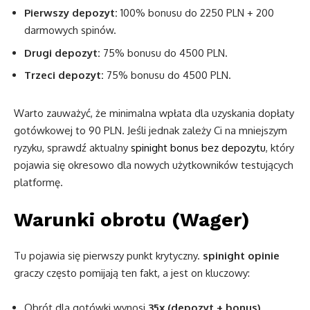
Pierwszy depozyt:
100% bonusu do 2250 PLN + 200
darmowych spinów.
Drugi depozyt:
75% bonusu do 4500 PLN.
Trzeci depozyt:
75% bonusu do 4500 PLN.
Warto zauważyć, że minimalna wpłata dla uzyskania dopłaty
gotówkowej to 90 PLN. Jeśli jednak zależy Ci na mniejszym
ryzyku, sprawdź aktualny
spinight bonus bez depozytu
, który
pojawia się okresowo dla nowych użytkowników testujących
platformę.
Warunki obrotu (Wager)
Tu pojawia się pierwszy punkt krytyczny.
spinight opinie
graczy często pomijają ten fakt, a jest on kluczowy:
Obrót dla gotówki wynosi
35x (depozyt + bonus)
.