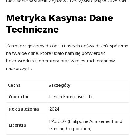
radzi sobie w starciu z rynkową rzeczywistością w 2026 roku.
Metryka Kasyna: Dane
Techniczne
Zanim przejdziemy do opisu naszych doświadczeń, spójrzmy
na twarde dane, które udało nam się potwierdzić
bezpośrednio u operatora oraz w rejestrach organów
nadzorczych.
Cecha
Szczegóły
Operator
Liernin Enterprises Ltd
Rok założenia
2024
PAGCOR (Philippine Amusement and
Licencja
Gaming Corporation)