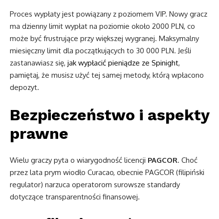
Proces wypłaty jest powiązany z poziomem VIP. Nowy gracz
ma dzienny limit wypłat na poziomie około 2000 PLN, co
może być frustrujące przy większej wygranej. Maksymalny
miesięczny limit dla początkujących to 30 000 PLN. Jeśli
zastanawiasz się,
jak wypłacić pieniądze ze Spinight
,
pamiętaj, że musisz użyć tej samej metody, którą wpłacono
depozyt.
Bezpieczeństwo i aspekty
prawne
Wielu graczy pyta o wiarygodność licencji
PAGCOR
. Choć
przez lata prym wiodło Curacao, obecnie PAGCOR (filipiński
regulator) narzuca operatorom surowsze standardy
dotyczące transparentności finansowej.