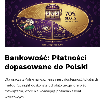
Bankowość: Płatności
dopasowane do Polski
Dla gracza z Polski najważniejsza jest dostępność lokalnych
metod. Spinight doskonale odrobiło lekcję, oferując
rozwiązania, które nie wymagają posiadania kont
walutowych.