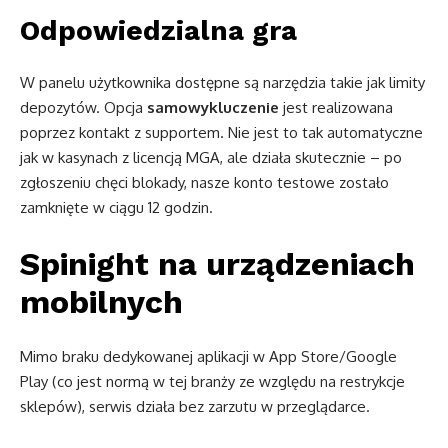
Odpowiedzialna gra
W panelu użytkownika dostępne są narzędzia takie jak limity
depozytów. Opcja
samowykluczenie
jest realizowana
poprzez kontakt z supportem. Nie jest to tak automatyczne
jak w kasynach z licencją MGA, ale działa skutecznie – po
zgłoszeniu chęci blokady, nasze konto testowe zostało
zamknięte w ciągu 12 godzin.
Spinight na urządzeniach
mobilnych
Mimo braku dedykowanej aplikacji w App Store/Google
Play (co jest normą w tej branży ze względu na restrykcje
sklepów), serwis działa bez zarzutu w przeglądarce.