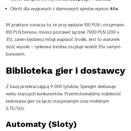
Obrót dla wygranych z darmowych spinów wynosi
40x
.
W praktyce oznacza to, że przy wpłacie 100 PLN i otrzymaniu
100 PLN bonusu, musisz postawić łącznie 7000 PLN (200 x
35), zanim będziesz mógł wypłacić środki. Jest to warunek
dość wysoki – rynkowa średnia oscyluje wokół 35x samym
bonusem.
Biblioteka gier i dostawcy
Z bazą przekraczającą 9 000 tytułów, Spinight deklasuje
wielu starszych konkurentów. Przetestowaliśmy stabilność
ładowania gier na łączu stacjonarnym oraz mobilnym
(LTE/5G).
Automaty (Sloty)