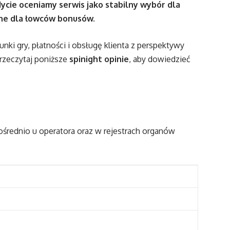
ycie oceniamy serwis jako stabilny wybór dla
ane dla łowców bonusów.
ki gry, płatności i obsługę klienta z perspektywy
Przeczytaj poniższe
spinight opinie
, aby dowiedzieć
średnio u operatora oraz w rejestrach organów