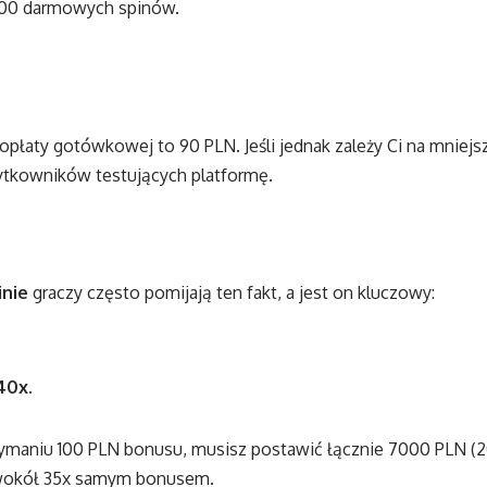
00 darmowych spinów.
opłaty gotówkowej to 90 PLN. Jeśli jednak zależy Ci na mniej
żytkowników testujących platformę.
inie
graczy często pomijają ten fakt, a jest on kluczowy:
40x
.
zymaniu 100 PLN bonusu, musisz postawić łącznie 7000 PLN (20
e wokół 35x samym bonusem.