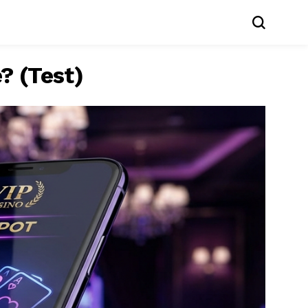
? (Test)