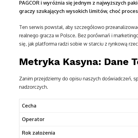
PAGCOR i wyróżnia się jednym z najwyższych paki
graczy szukających wysokich limitów, choć proce
Ten serwis powstał, aby szczegółowo przeanalizować 
realnego gracza w Polsce. Bez porównań i marketingo
się, jak platforma radzi sobie w starciu z rynkową rz
Metryka Kasyna: Dane T
Zanim przejdziemy do opisu naszych doświadczeń, sp
nadzorczych.
Cecha
Operator
Rok założenia