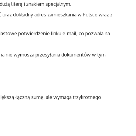
użą literą i znakiem specjalnym.
eć oraz dokładny adres zamieszkania w Polsce wraz z
stowe potwierdzenie linku e-mail, co pozwala na
forma nie wymusza przesyłania dokumentów w tym
 większą łączną sumę, ale wymaga trzykrotnego