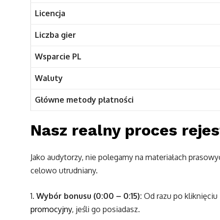
Licencja
Liczba gier
Wsparcie PL
Waluty
Główne metody płatności
Nasz realny proces rejes
Jako audytorzy, nie polegamy na materiałach prasowych
celowo utrudniany.
Wybór bonusu (0:00 – 0:15):
Od razu po kliknięciu
promocyjny
, jeśli go posiadasz.