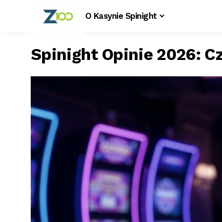
O Kasynie Spinight
Spinight Opinie 2026: C