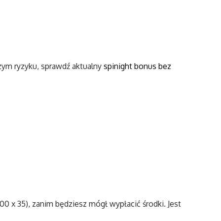
szym ryzyku, sprawdź aktualny
spinight bonus bez
0 x 35), zanim będziesz mógł wypłacić środki. Jest