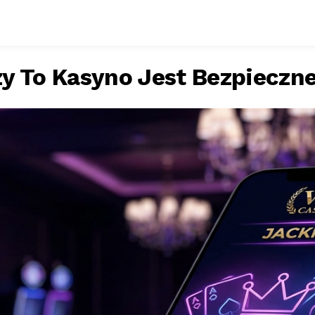
zy To Kasyno Jest Bezpieczne